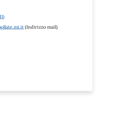
MI)
llate.mi.it
(Indirizzo mail)