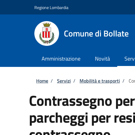
Salta al contenuto principale
Skip to footer content
Regione Lombardia
Comune di Bollate
Amministrazione
Novità
Serv
Briciole di pane
Home
/
Servizi
/
Mobilità e trasporti
/
Con
Contrassegno per 
parcheggi per resi
contrassegno